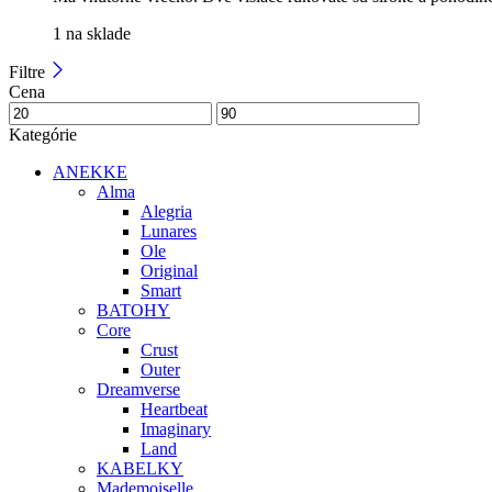
1 na sklade
Filtre
Cena
Kategórie
ANEKKE
Alma
Alegria
Lunares
Ole
Original
Smart
BATOHY
Core
Crust
Outer
Dreamverse
Heartbeat
Imaginary
Land
KABELKY
Mademoiselle