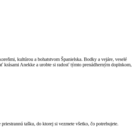
oreňmi, kultúrou a bohatstvom Španielska. Bodky a vejáre, veselé
šať krásami Anekke a urobte si radosť týmto prenádherným doplnkom,
priestrannú tašku, do ktorej si vezmete všetko, čo potrebujete.