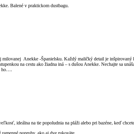
nekke. Balené v praktickom dustbagu.
 milovanej Anekke -Španielsku. Každý maličký detail je inšpirovaný k
stupenkou na cestu ako žiadna iná – s dušou Anekke. Nechajte sa uná
sa ho….
eľkosť, ideálna na tie popoludnia na pláži alebo pri bazéne, keď chcete 
é ramenné popruhy, ako aj dve rukoväte.