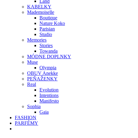
Land
KABELKY
Mademoiselle
Boutique
Nature Koko
Parisian
Studio
Memories
Stories
Towanda
MÓDNE DOPLNKY
Muse
Olympia
OBUV Anekke
PEŇAŽENKY
Real
Evolution
Intentions
Manifesto
Sophia
Gaia
FASHION
PARFÉMY