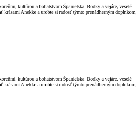
oreňmi, kultúrou a bohatstvom Španielska. Bodky a vejáre, veselé
šať krásami Anekke a urobte si radosť týmto prenádherným doplnkom,
oreňmi, kultúrou a bohatstvom Španielska. Bodky a vejáre, veselé
šať krásami Anekke a urobte si radosť týmto prenádherným doplnkom,