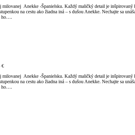
 milovanej Anekke -Španielsku. Každý maličký detail je inšpirovaný k
stupenkou na cestu ako žiadna iná – s dušou Anekke. Nechajte sa uná
sa ho….
5
€
 milovanej Anekke -Španielsku. Každý maličký detail je inšpirovaný k
stupenkou na cestu ako žiadna iná – s dušou Anekke. Nechajte sa uná
sa ho….