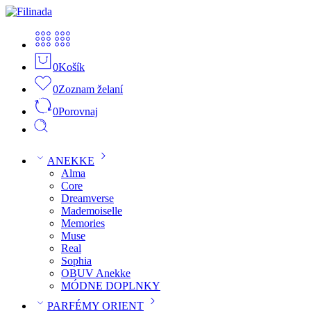
0
Košík
0
Zoznam želaní
0
Porovnaj
ANEKKE
Alma
Core
Dreamverse
Mademoiselle
Memories
Muse
Real
Sophia
OBUV Anekke
MÓDNE DOPLNKY
PARFÉMY ORIENT