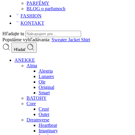
PARFÉMY
BLOG o parfumoch
FASHION
KONTAKT
Hľadajte tu
Populárne vyhľadávania:
Sweater
Jacket
Shirt
Hľadať
ANEKKE
Alma
Alegria
Lunares
Ole
Original
Smart
BATOHY
Core
Crust
Outer
Dreamverse
Heartbeat
Imaginary