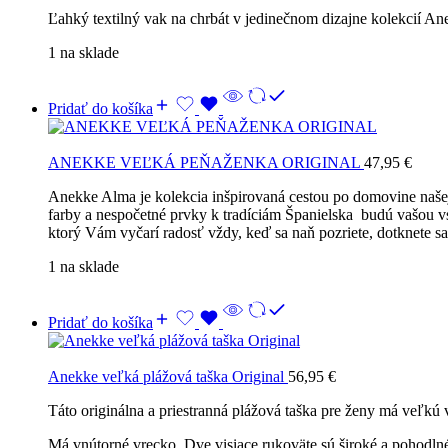
Ľahký textilný vak na chrbát v jedinečnom dizajne kolekcií A
1 na sklade
Pridať do košíka
ANEKKE VEĽKÁ PEŇAŽENKA ORIGINAL
47,95
€
Anekke Alma je kolekcia inšpirovaná cestou po domovine našej
farby a nespočetné prvky k tradíciám Španielska budú vašou v
ktorý Vám vyčarí radosť vždy, keď sa naň pozriete, dotknete 
1 na sklade
Pridať do košíka
Anekke veľká plážová taška Original
56,95
€
Táto originálna a priestranná plážová taška pre ženy má veľkú v
Má vnútorné vrecko. Dve visiace rukoväte sú široké a pohodln