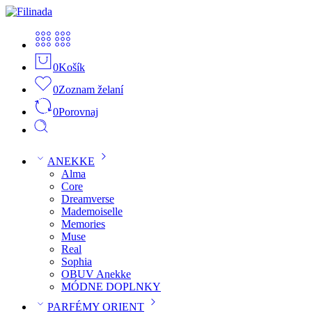
0
Košík
0
Zoznam želaní
0
Porovnaj
ANEKKE
Alma
Core
Dreamverse
Mademoiselle
Memories
Muse
Real
Sophia
OBUV Anekke
MÓDNE DOPLNKY
PARFÉMY ORIENT