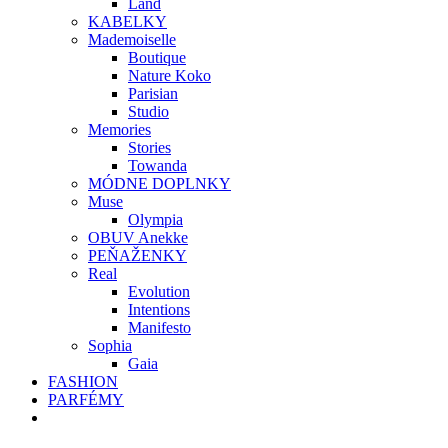
Land
KABELKY
Mademoiselle
Boutique
Nature Koko
Parisian
Studio
Memories
Stories
Towanda
MÓDNE DOPLNKY
Muse
Olympia
OBUV Anekke
PEŇAŽENKY
Real
Evolution
Intentions
Manifesto
Sophia
Gaia
FASHION
PARFÉMY