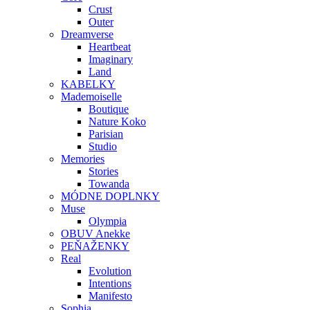
Crust
Outer
Dreamverse
Heartbeat
Imaginary
Land
KABELKY
Mademoiselle
Boutique
Nature Koko
Parisian
Studio
Memories
Stories
Towanda
MÓDNE DOPLNKY
Muse
Olympia
OBUV Anekke
PEŇAŽENKY
Real
Evolution
Intentions
Manifesto
Sophia