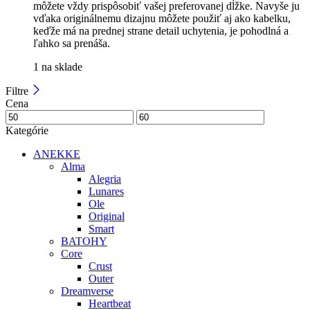
môžete vždy prispôsobiť vašej preferovanej dĺžke. Navyše ju
vďaka originálnemu dizajnu môžete použiť aj ako kabelku,
keďže má na prednej strane detail uchytenia, je pohodlná a
ľahko sa prenáša.
1 na sklade
Filtre
Cena
Kategórie
ANEKKE
Alma
Alegria
Lunares
Ole
Original
Smart
BATOHY
Core
Crust
Outer
Dreamverse
Heartbeat