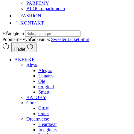
PARFÉMY
BLOG o parfumoch
FASHION
KONTAKT
Hľadajte tu
Populárne vyhľadávania:
Sweater
Jacket
Shirt
Hľadať
ANEKKE
Alma
Alegria
Lunares
Ole
Original
Smart
BATOHY
Core
Crust
Outer
Dreamverse
Heartbeat
Imaginary