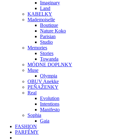
Imaginary
Land
KABELKY
Mademoiselle
Boutique
Nature Koko
Parisian
Studio
Memories
Stories
Towanda
MÓDNE DOPLNKY
Muse
Olympia
OBUV Anekke
PEŇAŽENKY
Real
Evolution
Intentions
Manifesto
Sophia
Gaia
FASHION
PARFÉMY