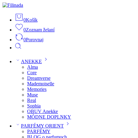
0
Košík
0
Zoznam želaní
0
Porovnaj
ANEKKE
Alma
Core
Dreamverse
Mademoiselle
Memories
Muse
Real
Sophia
OBUV Anekke
MÓDNE DOPLNKY
PARFÉMY ORIENT
PARFÉMY
BLOG o parfumoch