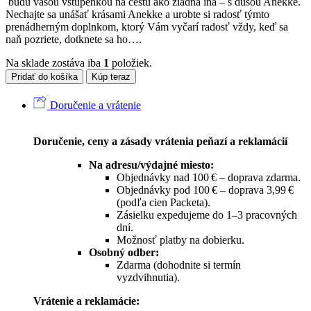
budú vašou vstupenkou na cestu ako žiadna iná – s dušou Anekke.
Nechajte sa unášať krásami Anekke a urobte si radosť týmto
prenádherným doplnkom, ktorý Vám vyčarí radosť vždy, keď sa
naň pozriete, dotknete sa ho….
Na sklade zostáva iba
1
položiek.
Pridať do košíka
Kúp teraz
Doručenie a vrátenie
Doručenie, ceny a zásady vrátenia peňazí a reklamácií
Na adresu/výdajné miesto:
Objednávky nad 100 € – doprava zdarma.
Objednávky pod 100 € – doprava 3,99 €
(podľa cien Packeta).
Zásielku expedujeme do 1–3 pracovných
dní.
Možnosť platby na dobierku.
Osobný odber:
Zdarma (dohodnite si termín
vyzdvihnutia).
Vrátenie a reklamácie: