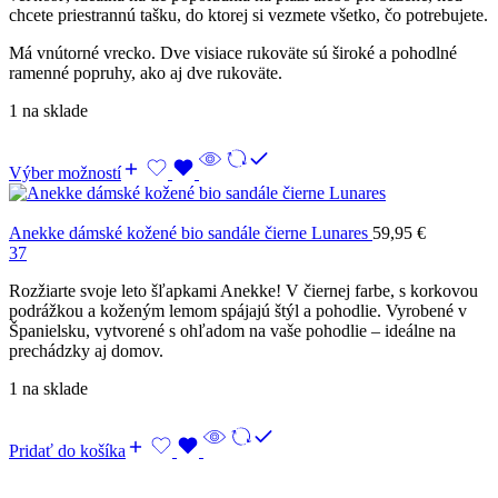
chcete priestrannú tašku, do ktorej si vezmete všetko, čo potrebujete.
Má vnútorné vrecko. Dve visiace rukoväte sú široké a pohodlné
ramenné popruhy, ako aj dve rukoväte.
1 na sklade
Výber možností
Anekke dámské kožené bio sandále čierne Lunares
59,95
€
37
Rozžiarte svoje leto šľapkami Anekke! V čiernej farbe, s korkovou
podrážkou a koženým lemom spájajú štýl a pohodlie. Vyrobené v
Španielsku, vytvorené s ohľadom na vaše pohodlie – ideálne na
prechádzky aj domov.
1 na sklade
Pridať do košíka