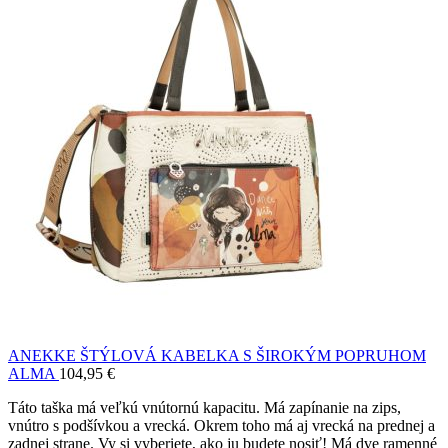
ANEKKE ŠTÝLOVÁ KABELKA S ŠIROKÝM POPRUHOM
ALMA
104,95
€
Táto taška má veľkú vnútornú kapacitu. Má zapínanie na zips,
vnútro s podšívkou a vrecká. Okrem toho má aj vrecká na prednej a
zadnej strane. Vy si vyberiete, ako ju budete nosiť! Má dve ramenné