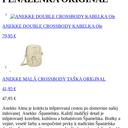
ANEKKE DOUBLE CROSSBODY KABELKA Ole
79,95
€
ANEKKE MALÁ CROSSBODY TAŠKA ORIGINAL
41,95
€
47,95
€
Anekke Alma je kolekcia inšpirovaná cestou po domovine našej
milovanej Anekke -Španielsku. Každý maličký detail je
inšpirovaný koreňmi, kultúrou a bohatstvom Španielska. Bodky a
vejáre, veselé farby a nespočetné prvky k tradíciám Španielska