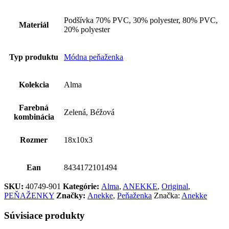
Podšívka 70% PVC, 30% polyester, 80% PVC,
Materiál
20% polyester
Typ produktu
Módna peňaženka
Kolekcia
Alma
Farebná
Zelená, Béžová
kombinácia
Rozmer
18x10x3
Ean
8434172101494
SKU:
40749-901
Kategórie:
Alma
,
ANEKKE
,
Original
,
PEŇAŽENKY
Značky:
Anekke
,
Peňaženka
Značka:
Anekke
Súvisiace produkty