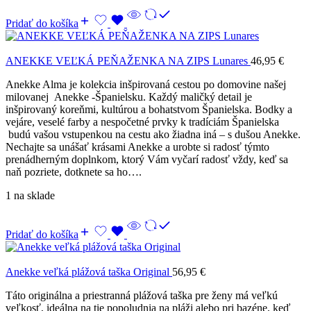
Pridať do košíka
ANEKKE VEĽKÁ PEŇAŽENKA NA ZIPS Lunares
46,95
€
Anekke Alma je kolekcia inšpirovaná cestou po domovine našej
milovanej Anekke -Španielsku. Každý maličký detail je
inšpirovaný koreňmi, kultúrou a bohatstvom Španielska. Bodky a
vejáre, veselé farby a nespočetné prvky k tradíciám Španielska
budú vašou vstupenkou na cestu ako žiadna iná – s dušou Anekke.
Nechajte sa unášať krásami Anekke a urobte si radosť týmto
prenádherným doplnkom, ktorý Vám vyčarí radosť vždy, keď sa
naň pozriete, dotknete sa ho….
1 na sklade
Pridať do košíka
Anekke veľká plážová taška Original
56,95
€
Táto originálna a priestranná plážová taška pre ženy má veľkú
veľkosť, ideálna na tie popoludnia na pláži alebo pri bazéne, keď