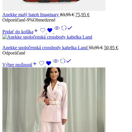
Pôvodná
Aktuálna
Anekke malý batoh Imaginary
83,95
€
75,95
€
cena
cena
Odporúčané
-9%
Obmedzené
bola:
je:
83,95 €.
75,95 €.
Pridať do košíka
Pôvodná
Aktuál
Anekke spoločenská crossbody kabelka Land
55,95
€
50,95
€
cena
cena
Odporúčané
bola:
je:
55,95 €.
50,95 €
Výber možností