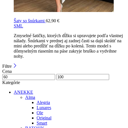
Šaty so šnúrkami
62,90
€
S
M
L
Zmyselné šatičky, ktorých dĺžku si upravujete podľa vlastnej
nálady. Šnúrkami v prednej aj zadnej časti sa dajú skrátiť na
mini alebo predĺžiť na dĺžku po kolená. Tento model s
dômyselným riasením na páse zakryje bruško a vydvihne
nohy.
Filtre
Cena
Kategórie
ANEKKE
Alma
Alegria
Lunares
Ole
Original
Smart