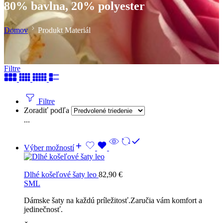
80% bavlna, 20% polyester
Domov
Produkt Materiál
Filtre
Filtre
Zoradiť podľa
...
Výber možností
Dlhé košeľové šaty leo
82,90
€
S
M
L
Dámske šaty na každú príležitosť.Zaručia vám komfort a
jedinečnosť.