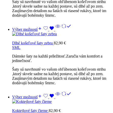
Šaty sú navrhnuté vo vašom obľúbenom košeľovom strihu
,ktorý skvele sadne na každej postave, sú dlhé až po zem.
Zaujímavým detailom na šatách sú riasené rukávy, ktoré im
dodávajú bohémsky šmrnc.
Výber možností
Dlhé košeľové šaty zebra
82,90
€
S
M
L
Dámske šaty na každú príležitosť.Zaručia vám komfort a
jedinečnosť.
Šaty sú navrhnuté vo vašom obľúbenom košeľovom strihu
,ktorý skvele sadne na každej postave, sú dlhé až po zem.
Zaujímavým detailom na šatách sú riasené rukávy, ktoré im
dodávajú bohémsky šmrnc.
Výber možností
Koktejlové šaty čierne
82,90
€