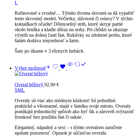
L
Rafinované a zvodné… Týmito dvoma slovami sa dá vyjadriť
tento skvostný model. Večierky, slávnosti či oslavy? V týchto
koktailkach očaríte! Dômyselný strih, ktorý skryje partie
okolo bruška a kladie dôraz na nohy. Pri chôdzi sa ukazuje
výstrih na dolnej časti šiat. Rukávky su zdobené perím, ktoré
šatám dodáva zmyselnosť a šarm.
Šaty po úkame v 3 rôznych farbách.
Výber možností
Overal béžový
92,90
€
S
M
L
Overaly sú viac ako módnym kúskom! Sú pohodlné,
praktické a všestranné, majú v šatníku svoje miesto. Overaly
ponúkajú jednoduchý spôsob ako byť šik a zároveň zvýrazniť
ženskosť bez použitia šiat či sukne.
Elegantný, nápadný a sexi – s týmto overalom zaručene
upútate pozornosť. Opasok je súčasťou overalu.