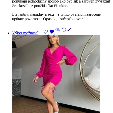
ponúkajú jednoduchý spôsob ako byť šik a zároveň zvýrazniť
ženskosť bez použitia šiat či sukne.
Elegantný, nápadný a sexi – s týmto overalom zaručene
upútate pozornosť. Opasok je súčasťou overalu.
Výber možností