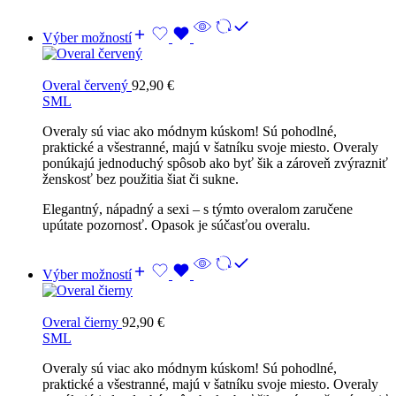
Výber možností
Overal červený
92,90
€
S
M
L
Overaly sú viac ako módnym kúskom! Sú pohodlné,
praktické a všestranné, majú v šatníku svoje miesto. Overaly
ponúkajú jednoduchý spôsob ako byť šik a zároveň zvýrazniť
ženskosť bez použitia šiat či sukne.
Elegantný, nápadný a sexi – s týmto overalom zaručene
upútate pozornosť. Opasok je súčasťou overalu.
Výber možností
Overal čierny
92,90
€
S
M
L
Overaly sú viac ako módnym kúskom! Sú pohodlné,
praktické a všestranné, majú v šatníku svoje miesto. Overaly