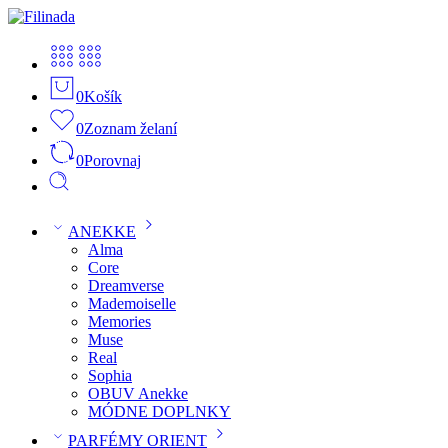
0
Košík
0
Zoznam želaní
0
Porovnaj
ANEKKE
Alma
Core
Dreamverse
Mademoiselle
Memories
Muse
Real
Sophia
OBUV Anekke
MÓDNE DOPLNKY
PARFÉMY ORIENT