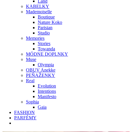
Land
KABELKY
Mademoiselle
Boutique
Nature Koko
Parisian
Studio
Memories
Stories
Towanda
MÓDNE DOPLNKY
Muse
Olympia
OBUV Anekke
PEŇAŽENKY
Real
Evolution
Intentions
Manifesto
Sophia
Gaia
FASHION
PARFÉMY