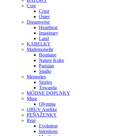
BATOHY
Core
Crust
Outer
Dreamverse
Heartbeat
Imaginary
Land
KABELKY
Mademoiselle
Boutique
Nature Koko
Parisian
Studio
Memories
Stories
Towanda
MÓDNE DOPLNKY
Muse
Olympia
OBUV Anekke
PEŇAŽENKY
Real
Evolution
Intentions