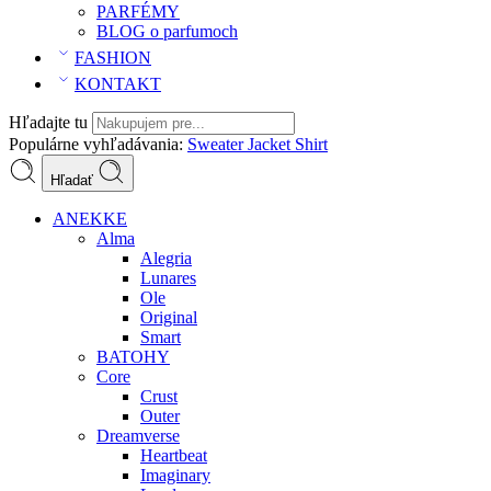
PARFÉMY
BLOG o parfumoch
FASHION
KONTAKT
Hľadajte tu
Populárne vyhľadávania:
Sweater
Jacket
Shirt
Hľadať
ANEKKE
Alma
Alegria
Lunares
Ole
Original
Smart
BATOHY
Core
Crust
Outer
Dreamverse
Heartbeat
Imaginary