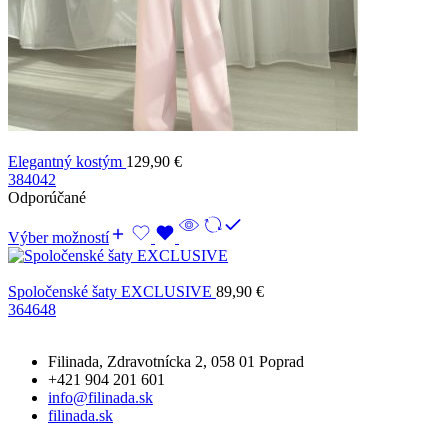
Elegantný kostým
129,90
€
38
40
42
Odporúčané
Výber možností
Spoločenské šaty EXCLUSIVE
89,90
€
36
46
48
Filinada, Zdravotnícka 2, 058 01 Poprad
+421 904 201 601
info@filinada.sk
filinada.sk