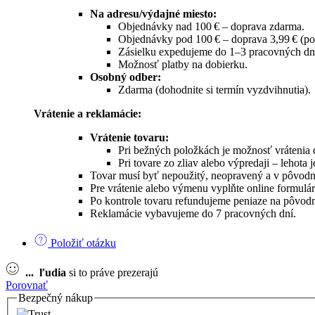
Na adresu/výdajné miesto:
Objednávky nad 100 € – doprava zdarma.
Objednávky pod 100 € – doprava 3,99 € (po
Zásielku expedujeme do 1–3 pracovných dn
Možnosť platby na dobierku.
Osobný odber:
Zdarma (dohodnite si termín vyzdvihnutia).
Vrátenie a reklamácie:
Vrátenie tovaru:
Pri bežných položkách je možnosť vrátenia 
Pri tovare zo zliav alebo výpredaji – lehota j
Tovar musí byť nepoužitý, neopravený a v pôvodn
Pre vrátenie alebo výmenu vyplňte online formulá
Po kontrole tovaru refundujeme peniaze na pôvod
Reklamácie vybavujeme do 7 pracovných dní.
Položiť otázku
...
ľudia
si to práve prezerajú
Porovnať
Bezpečný nákup