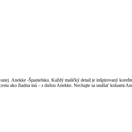
anej Anekke -Španielsku. Každý maličký detail je inšpirovaný koreňmi
cestu ako žiadna iná – s dušou Anekke. Nechajte sa unášať krásami A