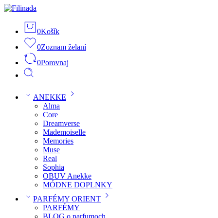
0
Košík
0
Zoznam želaní
0
Porovnaj
ANEKKE
Alma
Core
Dreamverse
Mademoiselle
Memories
Muse
Real
Sophia
OBUV Anekke
MÓDNE DOPLNKY
PARFÉMY ORIENT
PARFÉMY
BLOG o parfumoch