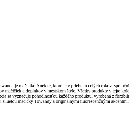
nda je mačiatko Anekke, ktoré je v priebehu celých rokov spoločníko
kov mačičiek a doplnkov v mestskom štýle. Všetky produkty v tejto ko
ekcia sa vyznačuje pohodlnosťou každého produktu, vyrobená z flexibil
mi siluetou mačičky Towandy a originálnymi fluorescenčnými akcentmi.