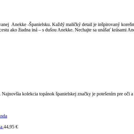
anej Anekke -Španielsku. Každý maličký detail je inšpirovaný koreňmi
cestu ako žiadna iná – s dušou Anekke. Nechajte sa unášať krásami A
. Najnovšia kolekcia topánok španielskej značky je potešením pre oči 
da
44,95
€