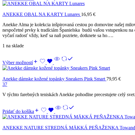
ANEKKE OBAL NA KARTY Lunares
16,95
€
Anekke Alma je kolekcia inšpirovaná cestou po domovine našej milov
nespočetné prvky k tradíciám Španielska budú vašou vstupenkou na 
vyčarí radosť vždy, keď sa naň pozriete, dotknete sa ho….
1 na sklade
Výber možností
Anekke dámske kožené topánky Sneakers Pink Smart
79,95
€
37
V týchto farebných teniskách Anekke pohodlne precestujete celý svet
Pridať do košíka
ANEKKE NATURE STREDNÁ MÄKKÁ PEŇAŽENKA Towan