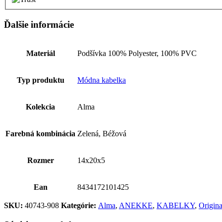
Ďalšie informácie
Materiál
Podšívka 100% Polyester, 100% PVC
Typ produktu
Módna kabelka
Kolekcia
Alma
Farebná kombinácia
Zelená, Béžová
Rozmer
14x20x5
Ean
8434172101425
SKU:
40743-908
Kategórie:
Alma
,
ANEKKE
,
KABELKY
,
Origina