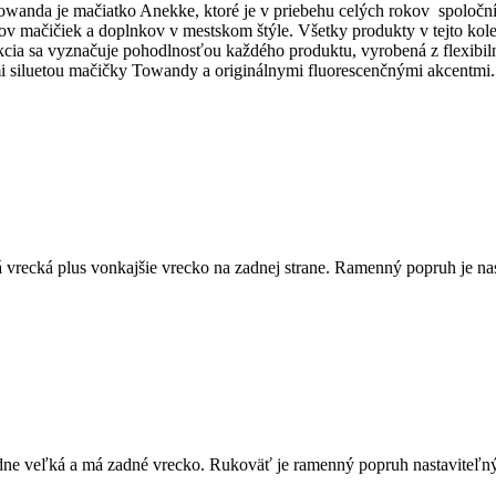
nda je mačiatko Anekke, ktoré je v priebehu celých rokov spoločníko
kov mačičiek a doplnkov v mestskom štýle. Všetky produkty v tejto ko
ekcia sa vyznačuje pohodlnosťou každého produktu, vyrobená z flexibil
mi siluetou mačičky Towandy a originálnymi fluorescenčnými akcentmi.
 má vrecká plus vonkajšie vrecko na zadnej strane. Ramenný popruh je n
dne veľká a má zadné vrecko. Rukoväť je ramenný popruh nastaviteľný 