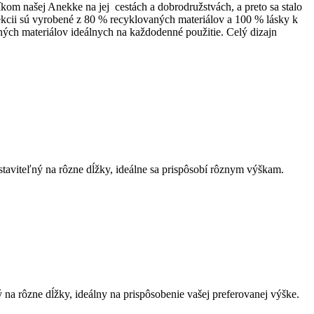
m našej Anekke na jej cestách a dobrodružstvách, a preto sa stalo
lekcii sú vyrobené z 80 % recyklovaných materiálov a 100 % lásky k
ných materiálov ideálnych na každodenné použitie. Celý dizajn
astaviteľný na rôzne dĺžky, ideálne sa prispôsobí rôznym výškam.
na rôzne dĺžky, ideálny na prispôsobenie vašej preferovanej výške.