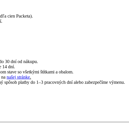
dľa cien Packeta).
í.
do 30 dní od nákupu.
e 14 dní.
om stave so všetkými štítkami a obalom.
r na
našej stránke
.
ný spôsob platby do 1–3 pracovných dní alebo zabezpečíme výmenu.