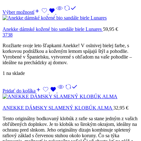
Výber možností
Anekke dámské kožené bio sandále biele Lunares
59,95
€
37
38
Rozžiarte svoje leto šľapkami Anekke! V oslnivej bielej farbe, s
korkovou podrážkou a koženým lemom spájajú štýl a pohodlie.
Vyrobené v Španielsku, vytvorené s ohľadom na vaše pohodlie –
ideálne na prechádzky aj domov.
1 na sklade
Pridať do košíka
ANEKKE DÁMSKY SLAMENÝ KLOBÚK ALMA
32,95
€
Tento originálny bodkovaný klobúk z rafie sa stane jedným z vašich
obľúbených doplnkov. Je to klobúk so širokým okrajom, ideálny na
ochranu pred slnkom. Jeho originálny dizajn kombinuje spletený
rafiový základ s červenou stuhou okolo koruny. Čo sa týka