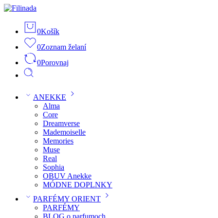
0
Košík
0
Zoznam želaní
0
Porovnaj
ANEKKE
Alma
Core
Dreamverse
Mademoiselle
Memories
Muse
Real
Sophia
OBUV Anekke
MÓDNE DOPLNKY
PARFÉMY ORIENT
PARFÉMY
BLOG o parfumoch