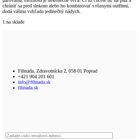
párovania, možností je nekonečne veľa! Či už chcete ísť na pláž a
chrániť sa pred slnkom alebo ho kombinovať s rôznymi outfitmi,
dodá vášmu vzhľadu jedinečný nádych.
1 na sklade
Filinada, Zdravotnícka 2, 058 01 Poprad
+421 904 201 601
info@filinada.sk
filinada.sk