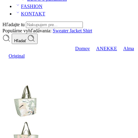
FASHION
KONTAKT
Hľadajte tu
Populárne vyhľadávania:
Sweater
Jacket
Shirt
Hľadať
Anekke veľká plážová taška Original
Domov
ANEKKE
Alma
Original