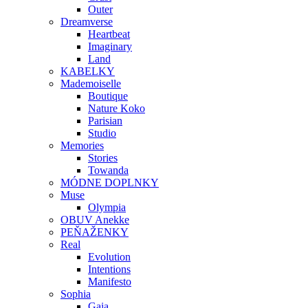
Outer
Dreamverse
Heartbeat
Imaginary
Land
KABELKY
Mademoiselle
Boutique
Nature Koko
Parisian
Studio
Memories
Stories
Towanda
MÓDNE DOPLNKY
Muse
Olympia
OBUV Anekke
PEŇAŽENKY
Real
Evolution
Intentions
Manifesto
Sophia
Gaia