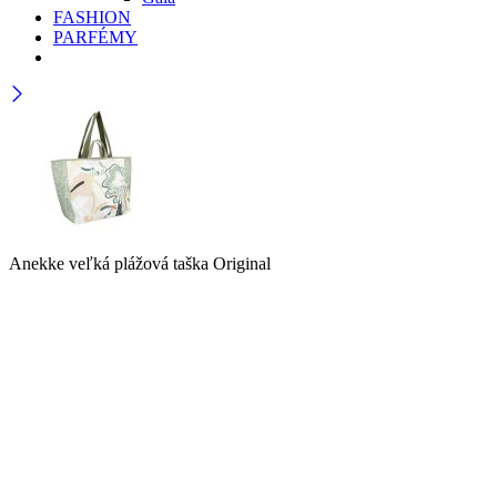
FASHION
PARFÉMY
Anekke veľká plážová taška Original
56,95
€
Požiadajte o spätné zavolanie
Krajina
Váš email (povinné)