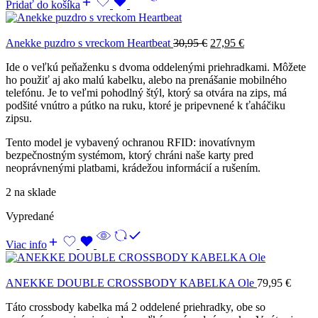
Pridať do košíka
Anekke puzdro s vreckom Heartbeat
30,95
€
27,95
€
Ide o veľkú peňaženku s dvoma oddelenými priehradkami. Môžete
ho použiť aj ako malú kabelku, alebo na prenášanie mobilného
telefónu. Je to veľmi pohodlný štýl, ktorý sa otvára na zips, má
podšité vnútro a pútko na ruku, ktoré je pripevnené k ťaháčiku
zipsu.
Tento model je vybavený ochranou RFID: inovatívnym
bezpečnostným systémom, ktorý chráni naše karty pred
neoprávnenými platbami, krádežou informácií a rušením.
2 na sklade
Vypredané
Viac info
ANEKKE DOUBLE CROSSBODY KABELKA Ole
79,95
€
Táto crossbody kabelka má 2 oddelené priehradky, obe so