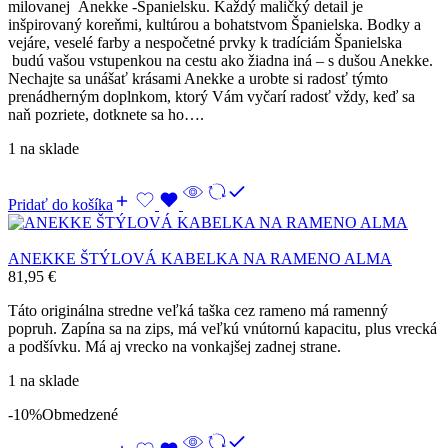
milovanej Anekke -Španielsku. Každý maličký detail je
inšpirovaný koreňmi, kultúrou a bohatstvom Španielska. Bodky a
vejáre, veselé farby a nespočetné prvky k tradíciám Španielska
budú vašou vstupenkou na cestu ako žiadna iná – s dušou Anekke.
Nechajte sa unášať krásami Anekke a urobte si radosť týmto
prenádherným doplnkom, ktorý Vám vyčarí radosť vždy, keď sa
naň pozriete, dotknete sa ho….
1 na sklade
Pridať do košíka
ANEKKE ŠTÝLOVÁ KABELKA NA RAMENO ALMA
81,95
€
Táto originálna stredne veľká taška cez rameno má ramenný
popruh. Zapína sa na zips, má veľkú vnútornú kapacitu, plus vrecká
a podšívku. Má aj vrecko na vonkajšej zadnej strane.
1 na sklade
-10%
Obmedzené