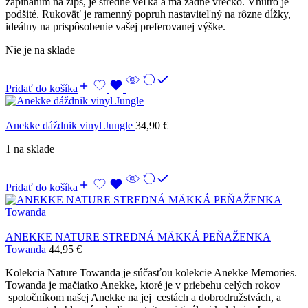
zapínaním na zips, je stredne veľká a má zadné vrecko. Vnútro je
podšité. Rukoväť je ramenný popruh nastaviteľný na rôzne dĺžky,
ideálny na prispôsobenie vašej preferovanej výške.
Nie je na sklade
Pridať do košíka
Anekke dáždnik vinyl Jungle
34,90
€
1 na sklade
Pridať do košíka
ANEKKE NATURE STREDNÁ MÄKKÁ PEŇAŽENKA
Towanda
44,95
€
Kolekcia Nature Towanda je súčasťou kolekcie Anekke Memories.
Towanda je mačiatko Anekke, ktoré je v priebehu celých rokov
spoločníkom našej Anekke na jej cestách a dobrodružstvách, a