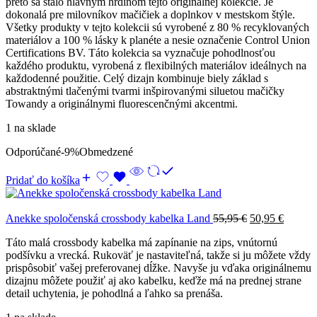
preto sa stalo hlavným hrdinom tejto originálnej kolekcie. Je
dokonalá pre milovníkov mačičiek a doplnkov v mestskom štýle.
Všetky produkty v tejto kolekcii sú vyrobené z 80 % recyklovaných
materiálov a 100 % lásky k planéte a nesie označenie Control Union
Certifications BV. Táto kolekcia sa vyznačuje pohodlnosťou
každého produktu, vyrobená z flexibilných materiálov ideálnych na
každodenné použitie. Celý dizajn kombinuje biely základ s
abstraktnými tlačenými tvarmi inšpirovanými siluetou mačičky
Towandy a originálnymi fluorescenčnými akcentmi.
1 na sklade
Odporúčané
-9%
Obmedzené
Pridať do košíka
Anekke spoločenská crossbody kabelka Land
55,95
€
50,95
€
Táto malá crossbody kabelka má zapínanie na zips, vnútornú
podšívku a vrecká. Rukoväť je nastaviteľná, takže si ju môžete vždy
prispôsobiť vašej preferovanej dĺžke. Navyše ju vďaka originálnemu
dizajnu môžete použiť aj ako kabelku, keďže má na prednej strane
detail uchytenia, je pohodlná a ľahko sa prenáša.