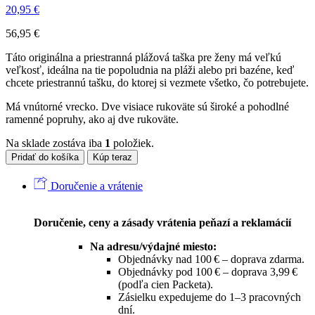
20,95
€
56,95
€
Táto originálna a priestranná plážová taška pre ženy má veľkú
veľkosť, ideálna na tie popoludnia na pláži alebo pri bazéne, keď
chcete priestrannú tašku, do ktorej si vezmete všetko, čo potrebujete.
Má vnútorné vrecko. Dve visiace rukoväte sú široké a pohodlné
ramenné popruhy, ako aj dve rukoväte.
Na sklade zostáva iba
1
položiek.
Pridať do košíka
Kúp teraz
Doručenie a vrátenie
Doručenie, ceny a zásady vrátenia peňazí a reklamácií
Na adresu/výdajné miesto:
Objednávky nad 100 € – doprava zdarma.
Objednávky pod 100 € – doprava 3,99 €
(podľa cien Packeta).
Zásielku expedujeme do 1–3 pracovných
dní.