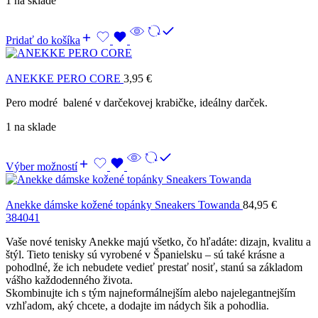
1 na sklade
Pridať do košíka
ANEKKE PERO CORE
3,95
€
Pero modré balené v darčekovej krabičke, ideálny darček.
1 na sklade
Výber možností
Anekke dámske kožené topánky Sneakers Towanda
84,95
€
38
40
41
Vaše nové tenisky Anekke majú všetko, čo hľadáte: dizajn, kvalitu a
štýl. Tieto tenisky sú vyrobené v Španielsku – sú také krásne a
pohodlné, že ich nebudete vedieť prestať nosiť, stanú sa základom
vášho každodenného života.
Skombinujte ich s tým najneformálnejším alebo najelegantnejším
vzhľadom, aký chcete, a dodajte im nádych šik a pohodlia.