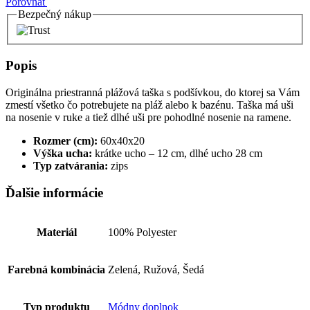
Porovnať
Bezpečný nákup
Popis
Originálna priestranná plážová taška s podšívkou, do ktorej sa Vám
zmestí všetko čo potrebujete na pláž alebo k bazénu. Taška má uši
na nosenie v ruke a tiež dlhé uši pre pohodlné nosenie na ramene.
Rozmer (cm):
60x40x20
Výška ucha:
krátke ucho – 12 cm, dlhé ucho 28 cm
Typ zatvárania:
zips
Ďalšie informácie
Materiál
100% Polyester
Farebná kombinácia
Zelená, Ružová, Šedá
Typ produktu
Módny doplnok