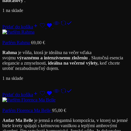
nadčasový
.
1 na sklade
Pridať do košíka
Parfém Rahma
69,00
€
Rahma
je vôňa, ktorá je ideálna na večer vďaka
svojmu
výraznému a intenzívnemu zloženiu
. Skutočná esencia
elegancie a zmyselnosti,
ideálna na večerné výlety,
keď chcete
urobiť nezabudnuteľný dojem.
1 na sklade
Pridať do košíka
Parfém Florenca Ma Belle
95,00
€
Anfar Ma Belle
je jemná a elegantná kompozícia, v ktorej sa jemné
biele kvety spájajú s krémovou vanilkou a teplými ambrovými
akordmi, čím vytvárajú harmonickú, ženskú vôňu. Je dokonalou