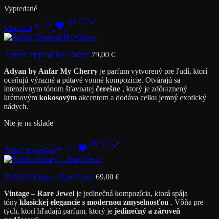
Vypredané
Viac info
Parfém Tropical My Cherry
79,00
€
Adyan by Anfar My Cherry
je parfum vytvorený pre ľudí, ktorí
oceňujú výrazné a pútavé vonné kompozície. Otvárajú sa
intenzívnym tónom šťavnatej
čerešne
, ktorý je zdôraznený
krémovým
kokosovým
akcentom a dodáva celku jemný exotický
nádych.
Nie je na sklade
Pridať do košíka
Parfém Vintage – Rare Jewel
69,00
€
Vintage – Rare Jewel
je jedinečná kompozícia, ktorá spája
tóny
klasickej elegancie s modernou zmyselnosťou
. Vôňa pre
tých, ktorí hľadajú parfum, ktorý je
jedinečný a zároveň