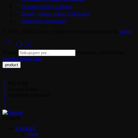
Ochrana osobných údajov
Zásady vrátenia peňazí a reklamácií
Sledovanie objednávky
© 2025 – Všetky práva vyhradené vytvorené spoločnosťou
Websy
Hľadať
Populárne vyhľadávania:
Sweater
Jacket
Shirt
Môj košík
Zoznam želaní
Naposledy zobrazené
kategórie
ANEKKE
Alma