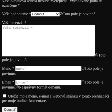
Vaša e-mailová adresa nebude zverejnená.
Vyžadované polia sú
označené
*
Vaše hodnotenie
*
Toto pole je povinné.
Vaša recenzia
*
Toto
pole je povinné.
Meno
*
Toto pole je
povinné.
Email
*
Toto pole je
povinné.
Nesprávny formát e-mailu.
Uložiť moje meno, e-mail a webovú stránku v tomto prehliadači
pre moje budúce komentáre.