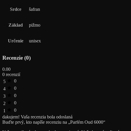
Srdce
šafran
Základ
pižmo
Určenie
unisex
Recenzie (0)
0.00
0 recenzií
0
5
0
4
0
3
0
2
0
1
dakujem!
Vaša recenzia bola odoslaná
Buďte prvý, kto napíše recenziu na „Parfém Oud 6000“