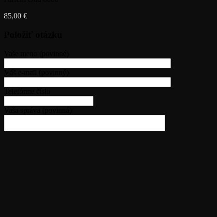
85,00
€
Položiť otázku
Vaše meno (povinné)
Váš e-mail (povinný)
Telefónne číslo
Vaša správa (povinná)
Select at least 2 products