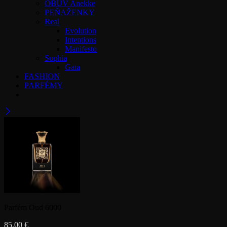
OBUV Anekke
PEŇAŽENKY
Real
Evolution
Intentions
Manifesto
Sophia
Gaia
FASHION
PARFÉMY
Parfém Oud 6000
85,00
€