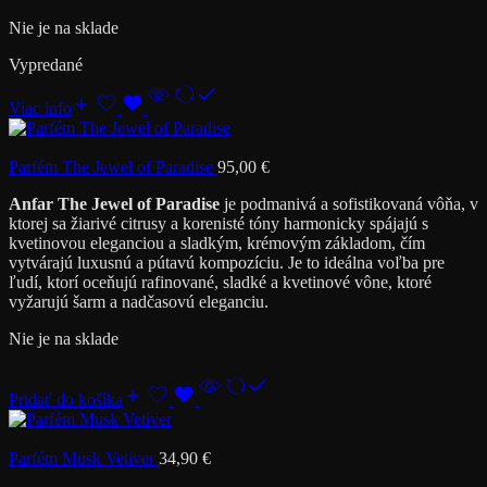
Nie je na sklade
Vypredané
Viac info
Parfém The Jewel of Paradise
95,00
€
Anfar The Jewel of Paradise
je podmanivá a sofistikovaná vôňa, v
ktorej sa žiarivé citrusy a korenisté tóny harmonicky spájajú s
kvetinovou eleganciou a sladkým, krémovým základom, čím
vytvárajú luxusnú a pútavú kompozíciu. Je to ideálna voľba pre
ľudí, ktorí oceňujú rafinované, sladké a kvetinové vône, ktoré
vyžarujú šarm a nadčasovú eleganciu.
Nie je na sklade
Pridať do košíka
Parfém Musk Vetiver
34,90
€