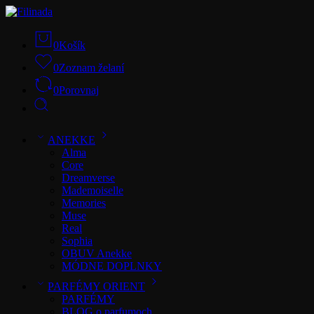
0
Košík
0
Zoznam želaní
0
Porovnaj
ANEKKE
Alma
Core
Dreamverse
Mademoiselle
Memories
Muse
Real
Sophia
OBUV Anekke
MÓDNE DOPLNKY
PARFÉMY ORIENT
PARFÉMY
BLOG o parfumoch