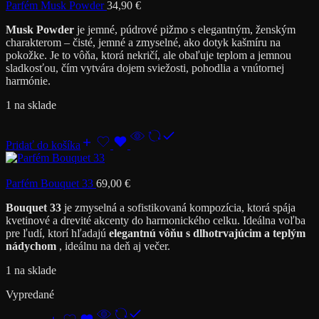
Parfém Musk Powder
34,90
€
Musk Powder
je jemné, púdrové pižmo s elegantným, ženským
charakterom – čisté, jemné a zmyselné, ako dotyk kašmíru na
pokožke. Je to vôňa, ktorá nekričí, ale obaľuje teplom a jemnou
sladkosťou, čím vytvára dojem sviežosti, pohodlia a vnútornej
harmónie.
1 na sklade
Pridať do košíka
Parfém Bouquet 33
69,00
€
Bouquet 33
je zmyselná a sofistikovaná kompozícia, ktorá spája
kvetinové a drevité akcenty do harmonického celku. Ideálna voľba
pre ľudí, ktorí hľadajú
elegantnú vôňu s dlhotrvajúcim a teplým
nádychom
, ideálnu na deň aj večer.
1 na sklade
Vypredané