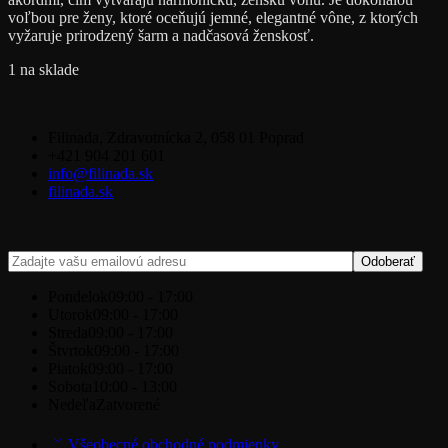
voľbou pre ženy, ktoré oceňujú jemné, elegantné vône, z ktorých
vyžaruje prirodzený šarm a nadčasová ženskosť.
1 na sklade
Filinada, Zdravotnícka 2, 058 01 Poprad
+421 904 201 601
info@filinada.sk
filinada.sk
Pondelok
09:00 - 17:00
Utorok
09:00 - 17:00
Streda
09:00 - 17:00
Štvrtok
09:00 - 17:00
Piatok
09:00 - 17:00
Sobota
10:00 - 13:00
Nedeľa
Zatvorené
Všeobecné obchodné podmienky