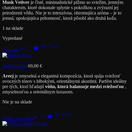
Musk Vetiver
je čisté, minimalistické pižmo so sviežim, jemným
charakterom, ktoré dokonale splynie s pokožkou a zvýrazní jej
prirodzenú vôňu. Nie je to intenzívna, ohromujúca aróma – je to
jemná, upokojujúca prítomnosť, ktorá pôsobí ako druhá koža.
1 na sklade
Vypredané
Viac info
Parfém Areej
69,00
€
Areej
je zmyselná a elegantná kompozícia, ktorá spája sviežosť
ovocných tónov s hlbokými, orientálnymi akordmi. Parfém ideálny
pre tých, ktorí hľadajú
vôňu, ktorá balansuje medzi sviežosťou
,
zmyselnosťou a orientálnym luxusom.
Nie je na sklade
Pridať do košíka