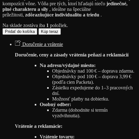
kompozícii vône. Vôňa pre tých, ktorí hľadajú niečo
jedinečné,
plné charakteru a sily
, ideálne na špeciálne
príležitosti,
zdôrazňujúce individualitu a triedu
.
Na sklade zostáva iba
1
položiek.
množstvo
Pridať do košíka
Kúp teraz
Parfém
Oud
Doručenie a vrátenie
6000
Doručenie, ceny a zásady vrátenia peňazí a reklamácií
Na adresu/výdajné miesto:
Objednávky nad 100 € – doprava zdarma.
Objednávky pod 100 € – doprava 3,99 €
(podľa cien Packeta).
Zásielku expedujeme do 1–3 pracovných
dní.
Možnosť platby na dobierku.
Osobný odber:
Zdarma (dohodnite si termín
vyzdvihnutia).
Vrátenie a reklamácie:
Vrátenie tovaru: