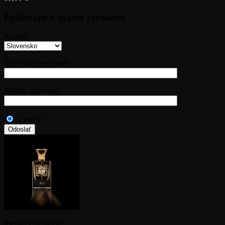
Požiadajte o spätné zavolanie
Krajina
Váš email (povinné)
Telefón (povinné)
Zavolať
Parfém Oud 6000