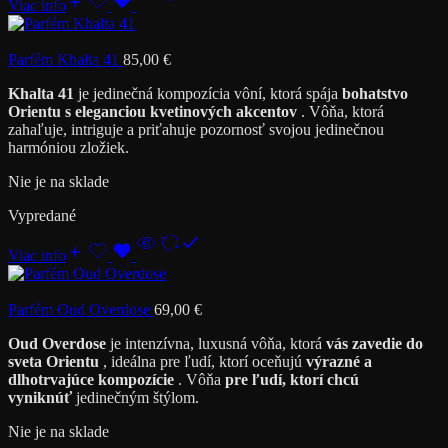
Viac info
Parfém Khalta 41
85,00
€
Khalta 41
je jedinečná kompozícia vôní, ktorá spája
bohatstvo
Orientu s eleganciou kvetinových akcentov
. Vôňa, ktorá
zahaľuje, intriguje a priťahuje pozornosť svojou jedinečnou
harmóniou zložiek.
Nie je na sklade
Vypredané
Viac info
Parfém Oud Overdose
69,00
€
Oud Overdose
je intenzívna, luxusná vôňa, ktorá
vás zavedie do
sveta Orientu
, ideálna pre ľudí, ktorí oceňujú
výrazné a
dlhotrvajúce kompozície
. Vôňa
pre ľudí, ktorí chcú
vyniknúť
jedinečným štýlom.
Nie je na sklade