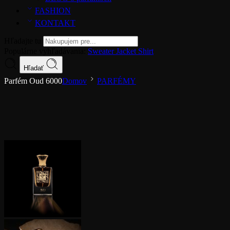
FASHION
KONTAKT
Hľadajte tu
Populárne vyhľadávania:
Sweater
Jacket
Shirt
Hľadať
Parfém Oud 6000
Domov
PARFÉMY