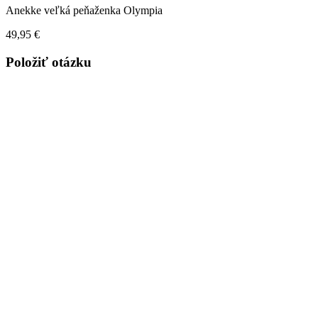
Anekke veľká peňaženka Olympia
49,95
€
Položiť otázku
Vaše meno (povinné)
Váš e-mail (povinný)
Telefónne číslo
Vaša správa (povinná)