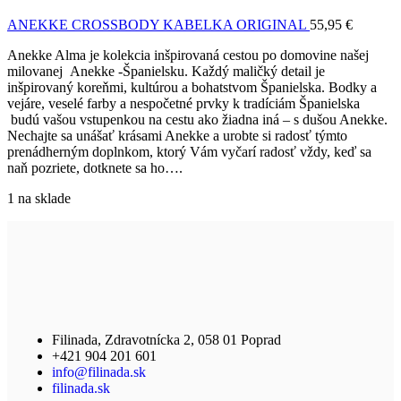
ANEKKE CROSSBODY KABELKA ORIGINAL
55,95
€
Anekke Alma je kolekcia inšpirovaná cestou po domovine našej
milovanej Anekke -Španielsku. Každý maličký detail je
inšpirovaný koreňmi, kultúrou a bohatstvom Španielska. Bodky a
vejáre, veselé farby a nespočetné prvky k tradíciám Španielska
budú vašou vstupenkou na cestu ako žiadna iná – s dušou Anekke.
Nechajte sa unášať krásami Anekke a urobte si radosť týmto
prenádherným doplnkom, ktorý Vám vyčarí radosť vždy, keď sa
naň pozriete, dotknete sa ho….
1 na sklade
Filinada, Zdravotnícka 2, 058 01 Poprad
+421 904 201 601
info@filinada.sk
filinada.sk