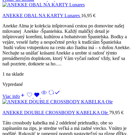
ANEKKE OBAL NA KARTY Lunares
16,95
€
Anekke Alma je kolekcia inšpirovaná cestou po domovine našej
milovanej Anekke -Španielsku. Každý maličký detail je
inšpirovaný koreňmi, kultúrou a bohatstvom Španielska. Bodky a
vejáre, veselé farby a nespočetné prvky k tradíciám Španielska
budú vašou vstupenkou na cestu ako žiadna iná – s dušou Anekke.
Nechajte sa unášať krásami Anekke a urobte si radosť týmto
prenádherným doplnkom, ktorý Vám vyčarí radosť vždy, keď sa
naň pozriete, dotknete sa ho….
1 na sklade
Vypredané
Viac info
ANEKKE DOUBLE CROSSBODY KABELKA Ole
79,95
€
Táto crossbody kabelka má 2 oddelené priehradky, obe so
zapínaním na zips, je stredne veľká a má zadné vrecko. Vnútro je
podšité. Rukoväť je ramenný popruh nastaviteľný na rôzne dĺžky,