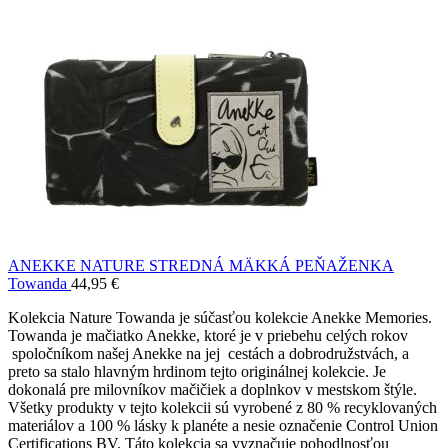
ANEKKE NATURE STREDNÁ MÄKKÁ PEŇAŽENKA
Towanda
44,95
€
Kolekcia Nature Towanda je súčasťou kolekcie Anekke Memories.
Towanda je mačiatko Anekke, ktoré je v priebehu celých rokov
spoločníkom našej Anekke na jej cestách a dobrodružstvách, a
preto sa stalo hlavným hrdinom tejto originálnej kolekcie. Je
dokonalá pre milovníkov mačičiek a doplnkov v mestskom štýle.
Všetky produkty v tejto kolekcii sú vyrobené z 80 % recyklovaných
materiálov a 100 % lásky k planéte a nesie označenie Control Union
Certifications BV. Táto kolekcia sa vyznačuje pohodlnosťou