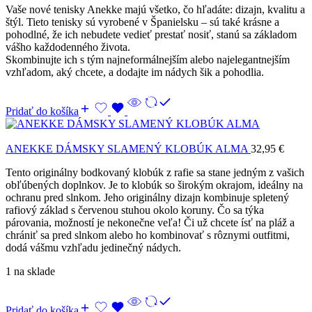
Vaše nové tenisky Anekke majú všetko, čo hľadáte: dizajn, kvalitu a
štýl. Tieto tenisky sú vyrobené v Španielsku – sú také krásne a
pohodlné, že ich nebudete vedieť prestať nosiť, stanú sa základom
vášho každodenného života.
Skombinujte ich s tým najneformálnejším alebo najelegantnejším
vzhľadom, aký chcete, a dodajte im nádych šik a pohodlia.
Pridať do košíka
ANEKKE DÁMSKY SLAMENÝ KLOBÚK ALMA
32,95
€
Tento originálny bodkovaný klobúk z rafie sa stane jedným z vašich
obľúbených doplnkov. Je to klobúk so širokým okrajom, ideálny na
ochranu pred slnkom. Jeho originálny dizajn kombinuje spletený
rafiový základ s červenou stuhou okolo koruny. Čo sa týka
párovania, možností je nekonečne veľa! Či už chcete ísť na pláž a
chrániť sa pred slnkom alebo ho kombinovať s rôznymi outfitmi,
dodá vášmu vzhľadu jedinečný nádych.
1 na sklade
Pridať do košíka