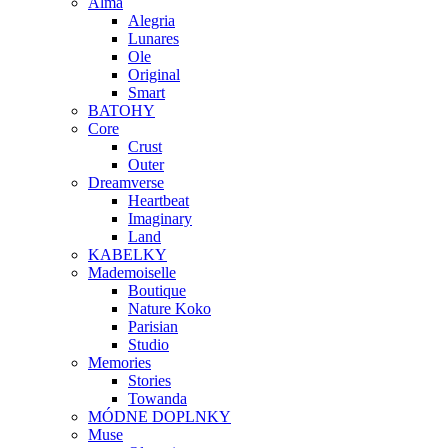
Alma
Alegria
Lunares
Ole
Original
Smart
BATOHY
Core
Crust
Outer
Dreamverse
Heartbeat
Imaginary
Land
KABELKY
Mademoiselle
Boutique
Nature Koko
Parisian
Studio
Memories
Stories
Towanda
MÓDNE DOPLNKY
Muse