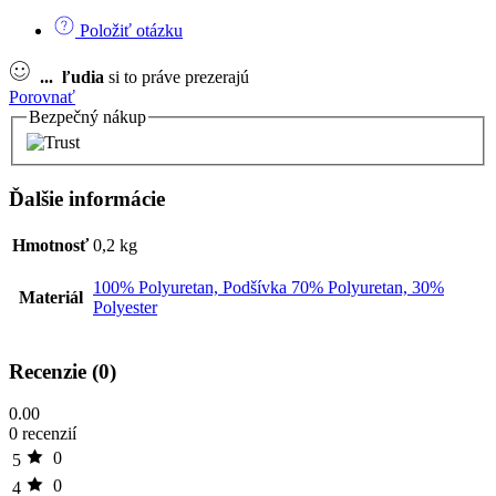
Položiť otázku
...
ľudia
si to práve prezerajú
Porovnať
Bezpečný nákup
Ďalšie informácie
Hmotnosť
0,2 kg
100% Polyuretan, Podšívka 70% Polyuretan, 30%
Materiál
Polyester
Recenzie (0)
0.00
0 recenzií
0
5
0
4