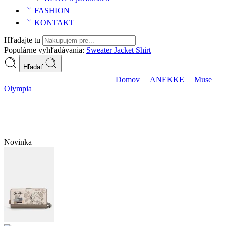
FASHION
KONTAKT
Hľadajte tu
Populárne vyhľadávania:
Sweater
Jacket
Shirt
Hľadať
Anekke veľká peňaženka Olympia
Domov
ANEKKE
Muse
Olympia
Novinka