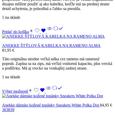
dizajnu môžete použiť aj ako kabelku, keďže má na prednej strane
detail uchytenia, je pohodlná a ľahko sa prenáša.
1 na sklade
Pridať do košíka
ANEKKE ŠTÝLOVÁ KABELKA NA RAMENO ALMA
81,95
€
Táto originálna stredne veľká taška cez rameno má ramenný
popruh. Zapína sa na zips, má veľkú vnútornú kapacitu, plus vrecká
a podšívku. Má aj vrecko na vonkajšej zadnej strane.
1 na sklade
Výber možností
Anekke dámske kožené topánky Sneakers White Polka Dot
84,95
€
36
38
39