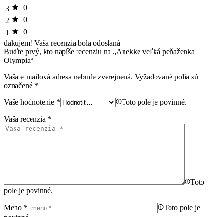
0
3
0
2
0
1
dakujem!
Vaša recenzia bola odoslaná
Buďte prvý, kto napíše recenziu na „Anekke veľká peňaženka
Olympia“
Vaša e-mailová adresa nebude zverejnená.
Vyžadované polia sú
označené
*
Vaše hodnotenie
*
Toto pole je povinné.
Vaša recenzia
*
Toto
pole je povinné.
Meno
*
Toto pole je