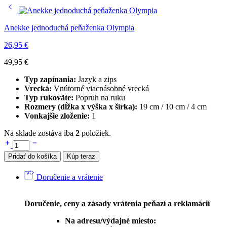
Anekke jednoduchá peňaženka Olympia
26,95
€
49,95
€
Typ zapínania:
Jazyk a zips
Vrecká:
Vnútorné viacnásobné vrecká
Typ rukoväte:
Popruh na ruku
Rozmery (dĺžka x výška x šírka):
19 cm / 10 cm / 4 cm
Vonkajšie zloženie:
1
Na sklade zostáva iba
2
položiek.
Pridať do košíka
Kúp teraz
Doručenie a vrátenie
Doručenie, ceny a zásady vrátenia peňazí a reklamácií
Na adresu/výdajné miesto: