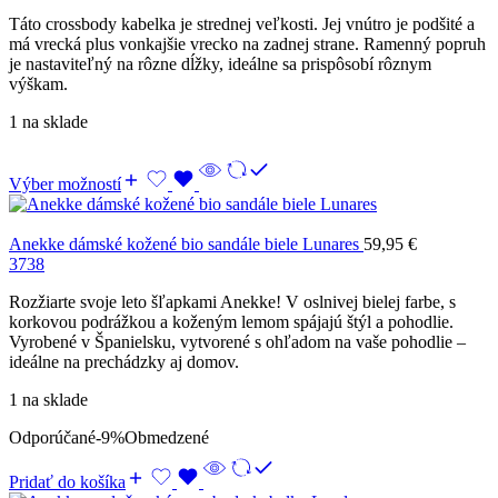
Táto crossbody kabelka je strednej veľkosti. Jej vnútro je podšité a
má vrecká plus vonkajšie vrecko na zadnej strane. Ramenný popruh
je nastaviteľný na rôzne dĺžky, ideálne sa prispôsobí rôznym
výškam.
1 na sklade
Výber možností
Anekke dámské kožené bio sandále biele Lunares
59,95
€
37
38
Rozžiarte svoje leto šľapkami Anekke! V oslnivej bielej farbe, s
korkovou podrážkou a koženým lemom spájajú štýl a pohodlie.
Vyrobené v Španielsku, vytvorené s ohľadom na vaše pohodlie –
ideálne na prechádzky aj domov.
1 na sklade
Odporúčané
-9%
Obmedzené
Pridať do košíka