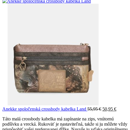
Anekke spoločenská crossbody kabelka Land
55,95
€
50,95
€
Táto malá crossbody kabelka má zapínanie na zips, vnútornú
podšívku a vrecká. Rukoväť je nastaviteľná, takže si ju môžete vždy
prispôsobiť vašej preferovanej dĺžke. Navyše ju vďaka originálnemu