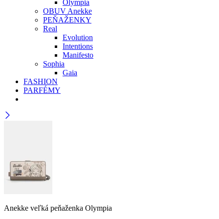
Olympia
OBUV Anekke
PEŇAŽENKY
Real
Evolution
Intentions
Manifesto
Sophia
Gaia
FASHION
PARFÉMY
Anekke veľká peňaženka Olympia