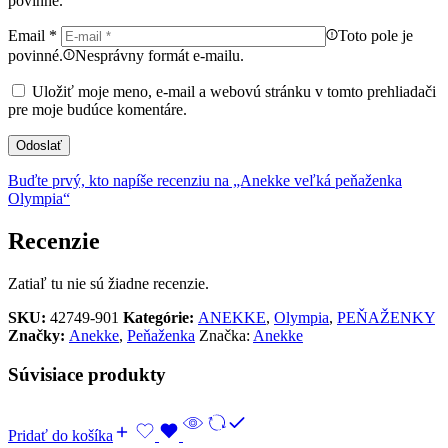
povinné.
Email
*
Toto pole je
povinné.
Nesprávny formát e-mailu.
Uložiť moje meno, e-mail a webovú stránku v tomto prehliadači
pre moje budúce komentáre.
Buďte prvý, kto napíše recenziu na „Anekke veľká peňaženka
Olympia“
Recenzie
Zatiaľ tu nie sú žiadne recenzie.
SKU:
42749-901
Kategórie:
ANEKKE
,
Olympia
,
PEŇAŽENKY
Značky:
Anekke
,
Peňaženka
Značka:
Anekke
Súvisiace produkty
Pridať do košíka