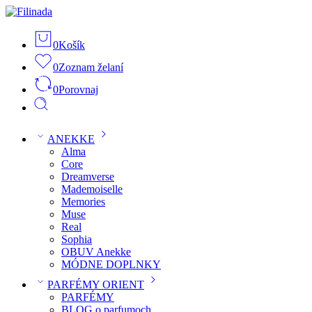
0
Košík
0
Zoznam želaní
0
Porovnaj
ANEKKE
Alma
Core
Dreamverse
Mademoiselle
Memories
Muse
Real
Sophia
OBUV Anekke
MÓDNE DOPLNKY
PARFÉMY ORIENT
PARFÉMY
BLOG o parfumoch